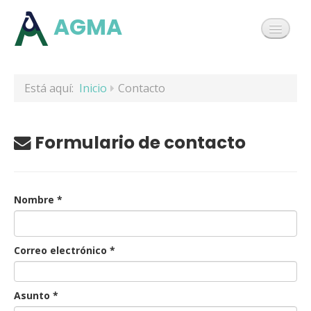
AGMA
INICIO
Está aquí:
Inicio
Contacto
SERVICIOS
Formulario de contacto
BLOG
Nombre
*
LA EMPRESA
Correo electrónico
*
CONTACTO
Asunto
*